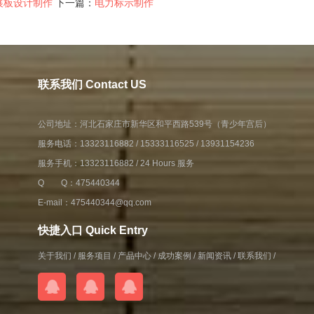
展板设计制作
下一篇：
电力标示制作
联系我们 Contact US
公司地址：河北石家庄市新华区和平西路539号（青少年宫后）
服务电话：13323116882 / 15333116525 / 13931154236
服务手机：13323116882 / 24 Hours 服务
Q Q：475440344
E-mail：475440344@qq.com
快捷入口 Quick Entry
关于我们
/
服务项目
/
产品中心
/
成功案例
/
新闻资讯
/
联系我们
/