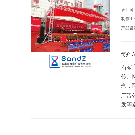
设计师
制作工
产品备
简介 A
石家
传、
念，
广告
发等