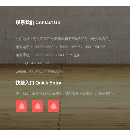
联系我们 Contact US
公司地址：河北石家庄市新华区和平西路539号（青少年宫后）
服务电话：13323116882 / 15333116525 / 13931154236
服务手机：13323116882 / 24 Hours 服务
Q Q：475440344
E-mail：475440344@qq.com
快捷入口 Quick Entry
关于我们
/
服务项目
/
产品中心
/
成功案例
/
新闻资讯
/
联系我们
/